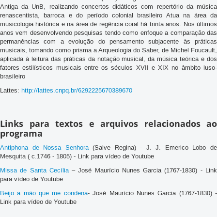
Antiga da UnB, realizando concertos didáticos com repertório da música
renascentista, barroca e do período colonial brasileiro Atua na área da
musicologia histórica e na área de regência coral há trinta anos. Nos últimos
anos vem desenvolvendo pesquisas tendo como enfoque a comparação das
permanências com a evolução do pensamento subjacente às práticas
musicais, tomando como prisma a Arqueologia do Saber, de Michel Foucault,
aplicada à leitura das práticas da notação musical, da música teórica e dos
fatores estilísticos musicais entre os séculos XVII e XIX no âmbito luso-
brasileiro
Lattes:
http://lattes.cnpq.br/6292225670389670
Links para textos e arquivos relacionados ao
programa
Antiphona de Nossa Senhora
(Salve Regina) - J. J. Emerico Lobo d
Mesquita ( c.1746 - 1805) - Link para vídeo de Youtube
Missa de Santa Cecília
– José Maurício Nunes Garcia (1767-1830) - Lin
para vídeo de Youtube
Beijo a mão que me condena
- José Maurício Nunes Garcia (1767-1830) 
Link para vídeo de Youtube