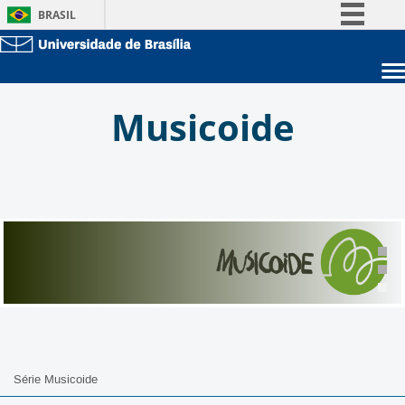
BRASIL
Simplifique!
Comunica BR
Sobre a UnB
Participe
Musicoide
Unidades acadêmicas
Acesso à informação
Estude na UnB
Graduação
Legislação
Pós-Graduação
Administração
Canais
Servidor
Série Musicoide