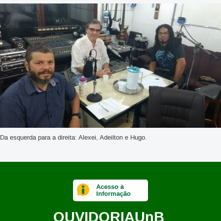
Da esquerda para a direita: Alexei, Adeilton e Hugo.
Acesso à
Informação
OUVIDORIA
UnB