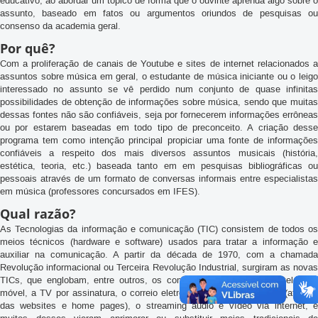
tecnologia de compartilhamento via Podcast. A intenção principal é ser
educativo, ao abordar um tópico de forma que o ouvinte aprenda algo sobre o
assunto, baseado em fatos ou argumentos oriundos de pesquisas ou
consenso da academia geral.
Por quê?
Com a proliferação de canais de Youtube e sites de internet relacionados a
assuntos sobre música em geral, o estudante de música iniciante ou o leigo
interessado no assunto se vê perdido num conjunto de quase infinitas
possibilidades de obtenção de informações sobre música, sendo que muitas
dessas fontes não são confiáveis, seja por fornecerem informações errôneas
ou por estarem baseadas em todo tipo de preconceito. A criação desse
programa tem como intenção principal propiciar uma fonte de informações
confiáveis a respeito dos mais diversos assuntos musicais (história,
estética, teoria, etc.) baseada tanto em em pesquisas bibliográficas ou
pessoais através de um formato de conversas informais entre especialistas
em música (professores concursados em IFES).
Qual razão?
As Tecnologias da informação e comunicação (TIC) consistem de todos os
meios técnicos (hardware e software) usados para tratar a informação e
auxiliar na comunicação. A partir da década de 1970, com a chamada
Revolução informacional ou Terceira Revolução Industrial, surgiram as novas
TICs, que englobam, entre outros, os computadores pessoais, a telefonia
móvel, a TV por assinatura, o correio eletrônico (e-mail), a internet (através