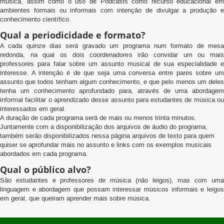
pesquisas e discussões realizadas a respeito do Ensino a Distância em
música, assim como o uso de Podcasts como recurso educacional em
ambientes formais ou informais com intenção de divulgar a produção e
conhecimento científico.
Qual a periodicidade e formato?
A cada quinze dias será gravado um programa num formato de mesa
redonda, na qual os dois coordenadores irão convidar um ou mais
professores para falar sobre um assunto musical de sua especialidade e
interesse. A intenção é de que seja uma conversa entre pares sobre um
assunto que todos tenham algum conhecimento, e que pelo menos um deles
tenha um conhecimento aprofundado para, através de uma abordagem
informal facilitar o aprendizado desse assunto para estudantes de música ou
interessados em geral.
A duração de cada programa será de mais ou menos trinta minutos.
Juntamente com a disponibilização dos arquivos de áudio do programa,
também serão disponibilizados nessa página arquivos de texto para quem
quiser se aprofundar mais no assunto e links com os exemplos musicais
abordados em cada programa.
Qual o público alvo?
São estudantes e professores de música (não leigos), mas com uma
linguagem e abordagem que possam interessar músicos informais e leigos
em geral, que queiram aprender mais sobre música.