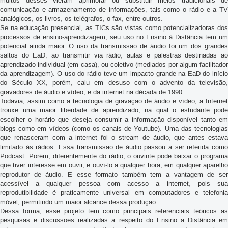
das websites e home pages), o streaming áudio e vídeo via internet, e
muitos desses vieram aprimorar ou substituir meios tradicionais de
comunicação e armazenamento de informações, tais como o rádio e a TV
analógicos, os livros, os telégrafos, o fax, entre outros.
Se na educação presencial, as TICs são vistas como potencializadoras dos
processos de ensino-aprendizagem, seu uso no Ensino à Distância tem um
potencial ainda maior. O uso da transmissão de áudio foi um dos grandes
saltos do EaD, ao transmitir via rádio, aulas e palestras destinadas ao
aprendizado individual (em casa), ou coletivo (mediados por algum facilitador
da aprendizagem). O uso do rádio teve um impacto grande na EaD do início
do Século XX, porém, caiu em desuso com o advento da televisão,
gravadores de áudio e vídeo, e da internet na década de 1990.
Todavia, assim como a tecnologia de gravação de áudio e vídeo, a Internet
trouxe uma maior liberdade de aprendizado, na qual o estudante pode
escolher o horário que deseja consumir a informação disponível tanto em
blogs como em vídeos (como os canais de Youtube). Uma das tecnologias
que renasceram com a internet foi o stream de áudio, que antes estava
limitado às rádios. Essa transmissão de áudio passou a ser referida como
Podcast. Porém, diferentemente do rádio, o ouvinte pode baixar o programa
que tiver interesse em ouvir, e ouví-lo a qualquer hora, em qualquer aparelho
reprodutor de áudio. E esse formato também tem a vantagem de ser
acessível a qualquer pessoa com acesso a internet, pois sua
reprodutibilidade é praticamente universal em computadores e telefonia
móvel, permitindo um maior alcance dessa produção.
Dessa forma, esse projeto tem como principais referenciais teóricos as