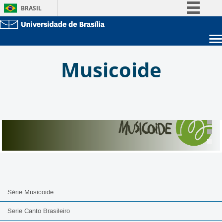
BRASIL
Simplifique!
Comunica BR
Sobre a UnB
Participe
Musicoide
Unidades acadêmicas
Acesso à informação
Estude na UnB
Graduação
Legislação
Pós-Graduação
Administração
Canais
Servidor
Série Musicoide