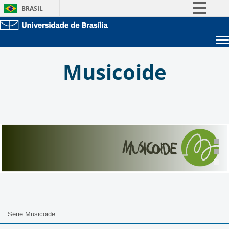
BRASIL
Simplifique!
Comunica BR
Sobre a UnB
Participe
Musicoide
Unidades acadêmicas
Acesso à informação
Estude na UnB
Graduação
Legislação
Pós-Graduação
Administração
Canais
Servidor
Série Musicoide