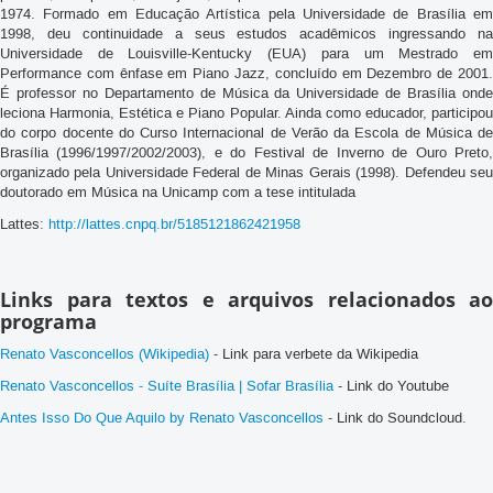
1974. Formado em Educação Artística pela Universidade de Brasília em
1998, deu continuidade a seus estudos acadêmicos ingressando na
Universidade de Louisville-Kentucky (EUA) para um Mestrado em
Performance com ênfase em Piano Jazz, concluído em Dezembro de 2001.
É professor no Departamento de Música da Universidade de Brasília onde
leciona Harmonia, Estética e Piano Popular. Ainda como educador, participou
do corpo docente do Curso Internacional de Verão da Escola de Música de
Brasília (1996/1997/2002/2003), e do Festival de Inverno de Ouro Preto,
organizado pela Universidade Federal de Minas Gerais (1998). Defendeu seu
doutorado em Música na Unicamp com a tese intitulada
Lattes:
http://lattes.cnpq.br/5185121862421958
Links para textos e arquivos relacionados ao
programa
Renato Vasconcellos (Wikipedia)
- Link para verbete da Wikipedia
Renato Vasconcellos - Suíte Brasília | Sofar Brasília
- Link do Youtube
Antes Isso Do Que Aquilo by Renato Vasconcellos
- Link do Soundcloud.