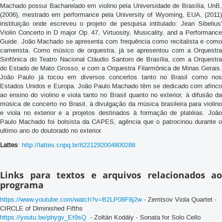
Machado possui Bacharelado em violino pela Universidade de Brasília, UnB,
(2006), mestrado em performance pela University of Wyoming, EUA, (2011)
instituição onde escreveu o projeto de pesquisa intitulado: Jean Sibelius'
Violin Concerto in D major Op. 47, Virtuosity, Musicality, and a Performance
Guide. João Machado se apresenta com frequência como recitalista e como
camerista. Como músico de orquestra, já se apresentou com a Orquestra
Sinfônica do Teatro Nacional Cláudio Santoro de Brasília, com a Orquestra
do Estado de Mato Grosso, e com a Orquestra Filarmônica de Minas Gerais.
João Paulo já tocou em diversos concertos tanto no Brasil como nos
Estados Unidos e Europa. João Paulo Machado têm se dedicado com afinco
ao ensino do violino e viola tanto no Brasil quanto no exterior, à difusão da
música de concerto no Brasil, à divulgação da música brasileira para violino
e viola no exterior e a projetos destinados à formação de platéias. João
Paulo Machado foi bolsista da CAPES, agência que o patrocinou durante o
ultimo ano do doutorado no exterior.
Lattes
:
http://lattes.cnpq.br/6221292004800288
Links para textos e arquivos relacionados ao
programa
https://www.youtube.com/watch?v=B2LP08F8j2w
- Zemtsov Viola Quartet -
CIRCLE of Diminished Fifths
https://youtu.be/phygv_Et9sQ
- Zoltán Kodály - Sonata for Solo Cello