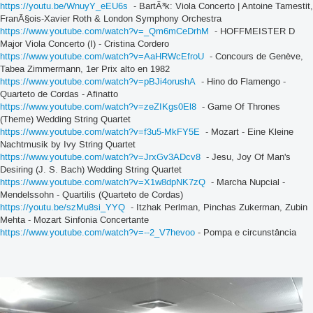
https://youtu.be/WnuyY_eEU6s
- BartÃ³k: Viola Concerto | Antoine Tamestit,
FranÃ§ois-Xavier Roth & London Symphony Orchestra
https://www.youtube.com/watch?v=_Qm6mCeDrhM
- HOFFMEISTER D
Major Viola Concerto (I) - Cristina Cordero
https://www.youtube.com/watch?v=AaHRWcEfroU
- Concours de Genève,
Tabea Zimmermann, 1er Prix alto en 1982
https://www.youtube.com/watch?v=pBJi4orushA
- Hino do Flamengo -
Quarteto de Cordas - Afinatto
https://www.youtube.com/watch?v=zeZIKgs0El8
- Game Of Thrones
(Theme) Wedding String Quartet
https://www.youtube.com/watch?v=f3u5-MkFY5E
- Mozart - Eine Kleine
Nachtmusik by Ivy String Quartet
https://www.youtube.com/watch?v=JrxGv3ADcv8
- Jesu, Joy Of Man's
Desiring (J. S. Bach) Wedding String Quartet
https://www.youtube.com/watch?v=X1w8dpNK7zQ
- Marcha Nupcial -
Mendelssohn - Quartilis (Quarteto de Cordas)
https://youtu.be/szMu8si_YYQ
- Itzhak Perlman, Pinchas Zukerman, Zubin
Mehta - Mozart Sinfonia Concertante
https://www.youtube.com/watch?v=--2_V7hevoo
- Pompa e circunstância