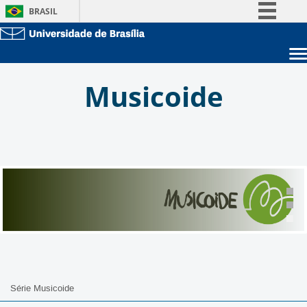
BRASIL
Simplifique!
Comunica BR
Sobre a UnB
Participe
Musicoide
Unidades acadêmicas
Acesso à informação
Estude na UnB
Graduação
Legislação
Pós-Graduação
Administração
Canais
Servidor
Série Musicoide