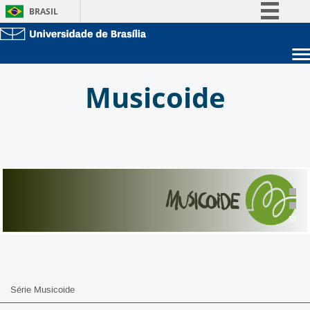
BRASIL
Simplifique!
Comunica BR
Sobre a UnB
Participe
Musicoide
Unidades acadêmicas
Acesso à informação
Estude na UnB
Graduação
Legislação
Pós-Graduação
Administração
Canais
Servidor
Série Musicoide