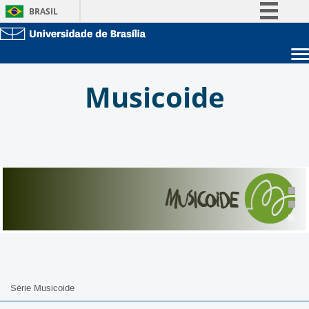
BRASIL
Simplifique!
Comunica BR
Sobre a UnB
Participe
Musicoide
Unidades acadêmicas
Acesso à informação
Estude na UnB
Graduação
Legislação
Pós-Graduação
Administração
Canais
Servidor
Série Musicoide