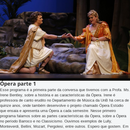
Ópera parte 1
Esse programa é a primeira parte da conversa que tivemos com a Profa. Ms.
Irene Bentley, sobre a história e as características da Ópera. Irene é
professora de canto erudito no Departamento de Música da UnB há cerca de
quinze anos, onde também desenvolve o projeto chamado Ópera Estúdio
que ensaia e apresenta uma Ópera a cada semestre. Nesse primeiro
programa falamos sobre as partes características da Ópera, sobre a Ópera
no período Barroco e no Classicismo. Ouvimos exemplos de Lully,
Monteverdi, Bellini, Mozart, Pergolesi, entre outros. Espero que gostem. Em