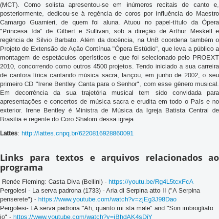
(MCT). Como solista apresentou-se em inúmeros recitais de canto e,
posteriormente, dedicou-se à regência de coros por influência do Maestro
Camargo Guarnieri, de quem foi aluna. Atuou no papel-título da Ópera
"Princesa Ida" de Gilbert e Sullivan, sob a direção de Arthur Meskell e
regência de Silvio Barbato. Além da docência, na UnB coordena também o
Projeto de Extensão de Ação Contínua "Ópera Estúdio", que leva a público a
montagem de espetáculos operísticos e que foi selecionado pelo PROEXT
2010, concorrendo como outros 4500 projetos. Tendo iniciado a sua carreira
de cantora lírica cantando música sacra, lançou, em junho de 2002, o seu
primeiro CD "Irene Bentley Canta para o Senhor", com esse gênero musical.
Em decorrência da sua trajetória musical tem sido convidada para
apresentações e concertos de música sacra e erudita em todo o País e no
exterior. Irene Bentley é Ministra de Música da Igreja Batista Central de
Brasília e regente do Coro Shalom dessa igreja.
Lattes
:
http://lattes.cnpq.br/6220816928860091
Links para textos e arquivos relacionados ao
programa
Renée Fleming: Casta Diva (Bellini) -
https://youtu.be/Rg4L5tcxFcA
Pergolesi - La serva padrona (1733) - Aria di Serpina atto II ("A Serpina
penserete") -
https://www.youtube.com/watch?v=zjEg3J98Dao
Pergolesi- LA serva padrona "Ah, quanto mi sta male" and "Son imbrogliato
io" -
https://www.youtube.com/watch?v=iBhdAK4sDjY