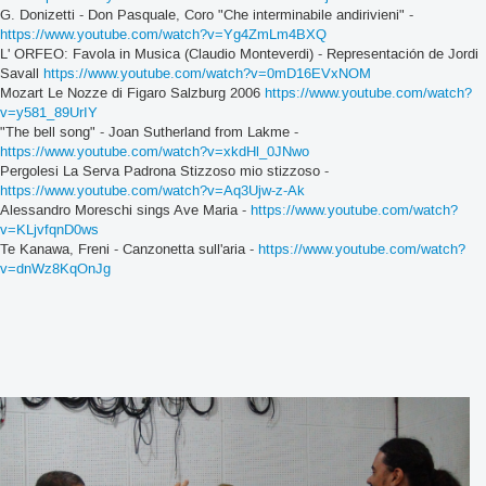
G. Donizetti - Don Pasquale, Coro "Che interminabile andirivieni" -
https://www.youtube.com/watch?v=Yg4ZmLm4BXQ
L' ORFEO: Favola in Musica (Claudio Monteverdi) - Representación de Jordi
Savall
https://www.youtube.com/watch?v=0mD16EVxNOM
Mozart Le Nozze di Figaro Salzburg 2006
https://www.youtube.com/watch?
v=y581_89UrIY
"The bell song" - Joan Sutherland from Lakme -
https://www.youtube.com/watch?v=xkdHl_0JNwo
Pergolesi La Serva Padrona Stizzoso mio stizzoso -
https://www.youtube.com/watch?v=Aq3Ujw-z-Ak
Alessandro Moreschi sings Ave Maria -
https://www.youtube.com/watch?
v=KLjvfqnD0ws
Te Kanawa, Freni - Canzonetta sull'aria -
https://www.youtube.com/watch?
v=dnWz8KqOnJg