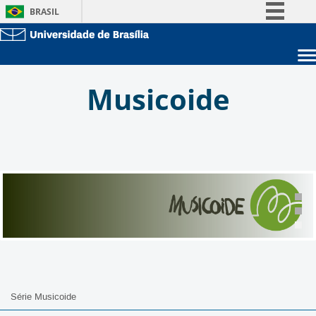
BRASIL
Simplifique!
Comunica BR
Sobre a UnB
Participe
Musicoide
Unidades acadêmicas
Acesso à informação
Estude na UnB
Graduação
Legislação
Pós-Graduação
Administração
Canais
Servidor
Série Musicoide